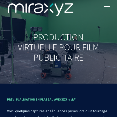
Menu
Skip
to
main
content
PRODUCTION
VIRTUELLE POUR FILM
PUBLICITAIRE
PRÉVISUALISATION
EN
PLATEAU
AVEC
EZtrack®
Voici quelques captures et séquences prises lors d’un tournage